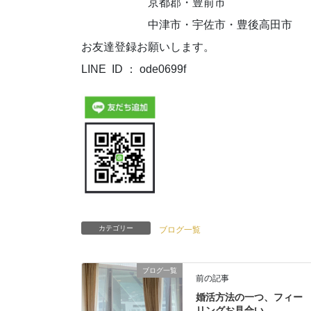
京都郡・豊前市
中津市・宇佐市・豊後高田市
お友達登録お願いします。
LINE ID ： ode0699f
カテゴリー
ブログ一覧
ブログ一覧
前の記事
婚活方法の一つ、フィー
リングお見合い