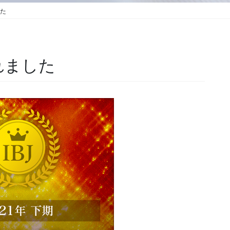
した
れました